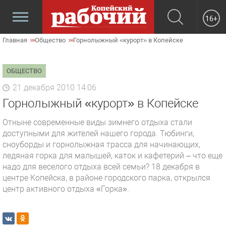
16+
Главная
Общество
Горнолыжный «курорт» в Копейске
ОБЩЕСТВО
21 декабря 2010 14:06
Горнолыжный «курорт» в Копейске
Отныне современные виды зимнего отдыха стали
доступными для жителей нашего города. Тюбинги,
сноуборды и горнолыжная трасса для начинающих,
ледяная горка для малышей, каток и кафетерий – что еще
надо для веселого отдыха всей семьи? 18 декабря в
центре Копейска, в районе городского парка, открылся
центр активного отдыха «Горка».