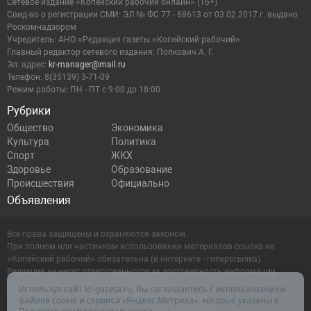
Сетевое издание «Копейский рабочий онлайн» (16+)
Cвид-во о регистрации СМИ: ЭЛ № ФС 77 - 68613 от 03.02.2017 г. выдано
Роскомнадзором
Учредитель: АНО «Редакция газеты «Копейский рабочий»
Главный редактор сетевого издания: Попкович А. Г.
Эл. адрес:
kr-manager@mail.ru
Телефон: 8(35139) 3-71-09
Режим работы: ПН - ПТ с 9:00 до 18:00
Рубрики
Общество
Экономика
Культура
Политика
Спорт
ЖКХ
Здоровье
Образование
Происшествия
Официально
Объявления
Все права защищены и охраняются законом.
При полном или частичном использовании материалов ссылка на
«Копейский рабочий» обязательна (в интернете - гиперссылка).
Редакция не несет ответственности за достоверность информации,
содержащейся в рекламных объявлениях.
Используя сайт kr-gazeta.ru, Вы соглашаетесь с использованием
Настоящий ресурс может содержать материалы 16+
файлов cookie и сервиса «Яндекс.Метрика», которые указаны в