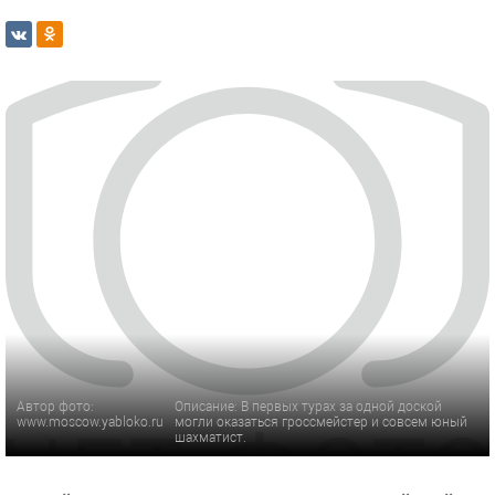
Автор фото:
Описание: В первых турах за одной доской
www.moscow.yabloko.ru
могли оказаться гроссмейстер и совсем юный
шахматист.