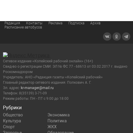
Редакция
Контакты
Реклама
Подписка
Архив
Расписание автобусов
Сетевое издание «Копейский рабочий онлайн» (16+)
Cвид-во о регистрации СМИ: ЭЛ № ФС 77 - 68613 от 03.02.2017 г. выдано
Роскомнадзором
Учредитель: АНО «Редакция газеты «Копейский рабочий»
Главный редактор сетевого издания: Попкович А. Г.
Эл. адрес:
kr-manager@mail.ru
Телефон: 8(35139) 3-71-09
Режим работы: ПН - ПТ с 9:00 до 18:00
Рубрики
Общество
Экономика
Культура
Политика
Спорт
ЖКХ
Здоровье
Образование