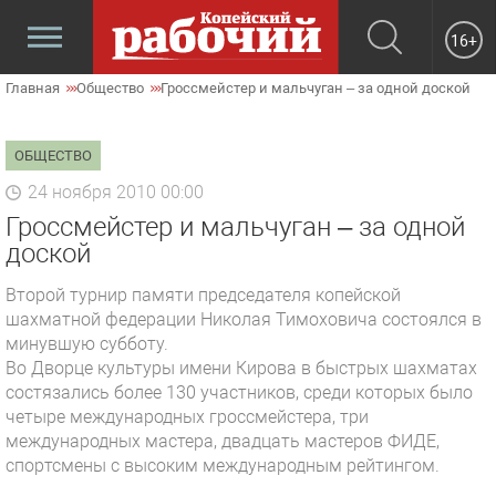
16+
Главная
Общество
Гроссмейстер и мальчуган – за одной доской
ОБЩЕСТВО
24 ноября 2010 00:00
Гроссмейстер и мальчуган – за одной
доской
Второй турнир памяти председателя копейской
шахматной федерации Николая Тимоховича состоялся в
минувшую субботу.
Во Дворце культуры имени Кирова в быстрых шахматах
состязались более 130 участников, среди которых было
четыре международных гроссмейстера, три
международных мастера, двадцать мастеров ФИДЕ,
спортсмены с высоким международным рейтингом.