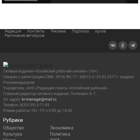
Редакция
Контакты
Реклама
Подписка
Архив
Расписание автобусов
Сетевое издание «Копейский рабочий онлайн» (16+)
Cвид-во о регистрации СМИ: ЭЛ № ФС 77 - 68613 от 03.02.2017 г. выдано
Роскомнадзором
Учредитель: АНО «Редакция газеты «Копейский рабочий»
Главный редактор сетевого издания: Попкович А. Г.
Эл. адрес:
kr-manager@mail.ru
Телефон: 8(35139) 3-71-09
Режим работы: ПН - ПТ с 9:00 до 18:00
Рубрики
Общество
Экономика
Культура
Политика