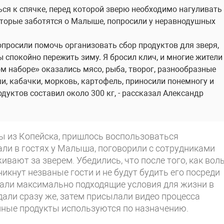
ься к спячке, перед которой зверю необходимо нагуливать
которые заботятся о Малыше, попросили у неравнодушных
попросили помочь организовать сбор продуктов для зверя,
 спокойно пережить зиму. Я бросил клич, и многие жители
м наборе» оказались мясо, рыба, творог, разнообразные
и, кабачки, морковь, картофель, приносили понемногу и
дуктов составил около 300 кг, - рассказал Александр
цы из Копейска, пришлось воспользоваться
ли в гостях у Малыша, поговорили с сотрудниками
вают за зверем. Убедились, что после того, как вол
икнут незваные гости и не будут будить его посреди
дали максимально подходящие условия для жизни в
али сразу же, затем присылали видео процесса
енные продукты используются по назначению.