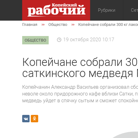
Рубрики
Сет
Главная
Общество
Копейчане собрали 300 кг лак
Общество
Экон
19 октября 2020 10:17
ОБЩЕСТВО
Копейчане собрали 30
саткинского медвед
Копейчанин Александр Васильев организовал сбо
неволе около придорожного кафе вблизи Сатки, п
медведь уйдет в спячку сытым и сможет спокойн