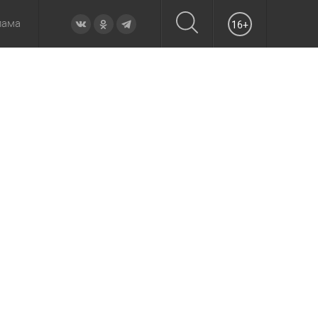
лама
16+
овье
а неделю
Образование
Вчера
Вечерние
Происшествия
Утренние
Официально