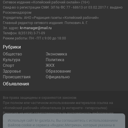
Сетевое издание «Копейский рабочий онлайн» (16+)
Cвид-во о регистрации СМИ: ЭЛ № ФС 77 - 68613 от 03.02.2017 г. выдано
Роскомнадзором
Учредитель: АНО «Редакция газеты «Копейский рабочий»
Главный редактор сетевого издания: Попкович А. Г.
Эл. адрес:
kr-manager@mail.ru
Телефон: 8(35139) 3-71-09
Режим работы: ПН - ПТ с 9:00 до 18:00
Рубрики
Общество
Экономика
Культура
Политика
Спорт
ЖКХ
Здоровье
Образование
Происшествия
Официально
Объявления
Все права защищены и охраняются законом.
При полном или частичном использовании материалов ссылка на
«Копейский рабочий» обязательна (в интернете - гиперссылка).
Редакция не несет ответственности за достоверность информации,
содержащейся в рекламных объявлениях.
Используя сайт kr-gazeta.ru, Вы соглашаетесь с использованием
Настоящий ресурс может содержать материалы 16+
файлов cookie и сервиса «Яндекс.Метрика», которые указаны в