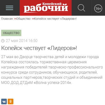
16+
Главная
Общество
Копейск чествует «Лидеров»!
ОБЩЕСТВО
27 мая 2014 16:50
Копейск чествует «Лидеров»!
27 мая во Дворце творчества детей и молодежи города
Копейска состоялась торжественная церемония
награждения победителей творческо-профессионального
конкурса среди сотрудников, обучающихся, родителей,
социальных партнеров,творческих студий и объединений
МОО ДОД ДТДиМ «Волна успеха-2014».