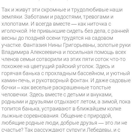
Так и живут эти скромные и трудолюбивые наши
земляки. Заботами и радостями, тревогами и
хлопотами. И всегда вместе — как ниточка с
иголочкой. Не привыкшие сидеть без дела, с ранней
весны до поздней осени трудятся на садовом
участке. Фантазия Нины Григорьевны, золотые руки
Владимира Алексеевича и посильная помощь всех
членов семьи сотворили из этих пяти соток что-то
похожее на цветущий райский уголок. Здесь и
горячая банька с прохладным бассейном, и уютный
камин-печь, и рукотворный фонтан. И даже садовые
бочки – как веселые раскрашенные толстые
человечки. Здесь вместе с детьми и внуками,
родными и друзьями отдыхают летом, а зимой, пока
топится банька, устраивают в ближайшем колке
лыжные соревнования. Общение с природой,
любящие родные люди, добрые друзья — это ли не
счастье? Так рассуждают супруги Лебедевы, и с