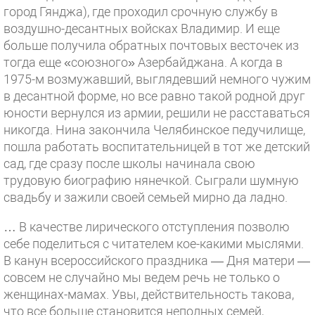
город Гянджа), где проходил срочную службу в
воздушно-десантных войсках Владимир. И еще
больше получила обратных почтовых весточек из
тогда еще «союзного» Азербайджана. А когда в
1975-м возмужавший, выглядевший немного чужим
в десантной форме, но все равно такой родной друг
юности вернулся из армии, решили не расставаться
никогда. Нина закончила Челябинское педучилище,
пошла работать воспитательницей в тот же детский
сад, где сразу после школы начинала свою
трудовую биографию нянечкой. Сыграли шумную
свадьбу и зажили своей семьей мирно да ладно.
… В качестве лирического отступления позволю
себе поделиться с читателем кое-какими мыслями.
В канун всероссийского праздника — Дня матери —
совсем не случайно мы ведем речь не только о
женщинах-мамах. Увы, действительность такова,
что все больше становится неполных семей,