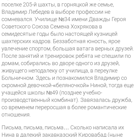
поселке 205-й шахты, в горняцкой же семье,
Владимир Лебедев в выборе профессии не
сомневался. Училище №34 имени Дважды Героя
Советского Союза Семена Хохрякова в
семидесятые годы было настоящей кузницей
шахтерских кадров. Беззаботная юность, ярое
увлечение спортом, большая ватага верных друзей.
После занятий и тренировок ребята не спешили по
домам, собирались во дворе одного из друзей,
живущего неподалеку от училища, в переулке
Больничном. Здесь и познакомился Владимир со
скромной девочкой-«беляночкой» Ниной, тогда еще
учащейся школы №49 (позднее учебно-
производственный комбинат). Завязалась дружба,
со временем переросшая в более романтические
отношения.
Письма, письма, письма… Сколько написала их
Нина в далекий закавказский Кировабад (ныне