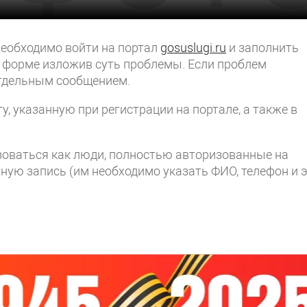
еобходимо войти на портал
gosuslugi.ru
и заполнить
 форме изложив суть проблемы. Если проблем
отдельным сообщением.
у, указанную при регистрации на портале, а также в
зоваться как люди, полностью авторизованные на
тную запись (им необходимо указать ФИО, телефон и э