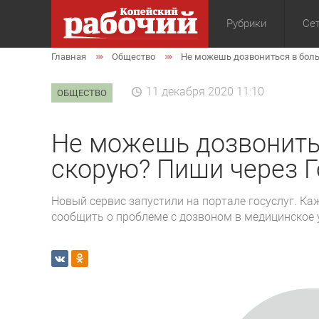
Рубрики
Сет
Главная
Общество
Не можешь дозвониться в боль
Общество
Экон
11 декабря 2020 11:10
ОБЩЕСТВО
Не можешь дозвонить
скорую? Пиши через Г
Новый сервис запустили на портале госуслуг. К
сообщить о проблеме с дозвоном в медицинское 