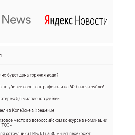
я
ино будет дана горячая вода?
а по уборке дорог оштрафовали на 600 тысяч рублей
лотерею 5,6 миллионов рублей
пели в Копейске в Крещение
изовое место во всероссийском конкурсе в номинации
ь ТОС»
бря сотрудники ГИБДД на 30 минут перекроют