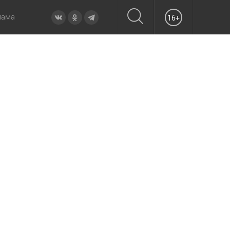
лама
16+
овье
а неделю
Образование
Вчера
Вечерние
Происшествия
Утренние
Официально