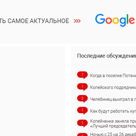
ТЬ САМОЕ АКТУАЛЬНОЕ
Последние обсуждени
1
Когда в поселке Потан
1
Копейского подрядчик
2
Челябинец выиграл в 
1
Как будут работать ку
Копейчанка заняла пр
1
«Лучший председател
Ночью с 25 на 26 дека