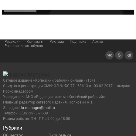
ОФИЦИАЛЬНО
Редакция
Контакты
Реклама
Подписка
Архив
Расписание автобусов
Сетевое издание «Копейский рабочий онлайн» (16+)
Cвид-во о регистрации СМИ: ЭЛ № ФС 77 - 68613 от 03.02.2017 г. выдано
Роскомнадзором
Учредитель: АНО «Редакция газеты «Копейский рабочий»
Главный редактор сетевого издания: Попкович А. Г.
Эл. адрес:
kr-manager@mail.ru
Телефон: 8(35139) 3-71-09
Режим работы: ПН - ПТ с 9:00 до 18:00
Рубрики
Общество
Экономика