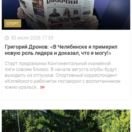
СПОРТ
30 июля 2026 17:35
Григорий Дронов: «В Челябинске я примерил
новую роль лидера и доказал, что я могу!»
Старт предсезонки Континентальной хоккейной
лиги совсем близко. В начале августа клубы будут
выходить из отпусков. Спортивный корреспондент
«Копейского рабочего» поговорил с воспитанником
южно-уральск...