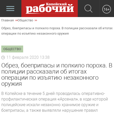
16+
Главная
Общество
Обрез, боеприпасы и полкило пороха. В полиции рассказали об итогах
операции по изъятию незаконного оружия
ОБЩЕСТВО
11 февраля 2020 13:38
Обрез, боеприпасы и полкило пороха. В
полиции рассказали об итогах
операции по изъятию незаконного
оружия
В Копейске в течение 5 дней проводилась оперативно-
профилактическая операция «Арсенал», в ходе которой
полицейские искали незаконно хранимое оружие и
боеприпасы, а также выявляли нарушение правил