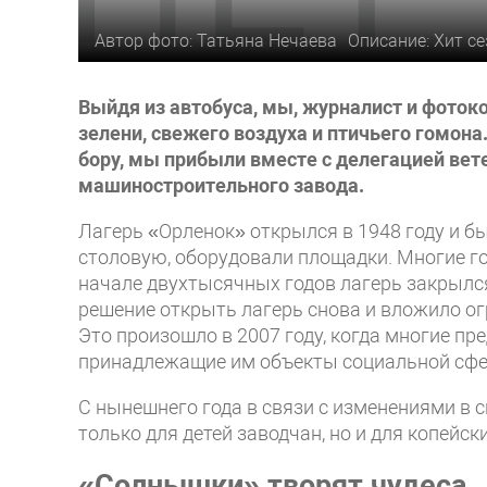
Автор фото: Татьяна Нечаева
Описание: Хит се
Выйдя из автобуса, мы, журналист и фоток
зелени, свежего воздуха и птичьего гомона
бору, мы прибыли вместе с делегацией вет
машиностроительного завода.
Лагерь «Орленок» открылся в 1948 году и б
столовую, оборудовали площадки. Многие го
начале двухтысячных годов лагерь закрылс
решение открыть лагерь снова и вложило ог
Это произошло в 2007 году, когда многие пр
принадлежащие им объекты социальной сф
С нынешнего года в связи с изменениями в 
только для детей заводчан, но и для копейс
«Солнышки» творят чудеса