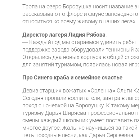
Тропа на озеро Боровушка носит название э
рассказывают о флоре и фауне заповедного 
относиться ко всему живому в наших лесах.
Директор лагеря Лидия Рябова
:
— Каждый год мы стараемся удивить ребят 
поддержке завода оборудовали теннисный за
Открылись два новых корпуса в общей сложн
для занятий туризмом, появилась новая игр
Про Синего краба и семейное счастье
Девиз старших вожатых «Орленка» Ольги Ка
Сегодня пропали воспитатели, завтра в лаг
поход с ночевкой на Боровушку. К такому м
туризму Дарья Ширяева профессионально пр
смены каждый школьник умеет поставить па
многое другое. Жаль, не научишься за такой
петь походные песни, как Дарья Сергеевна.