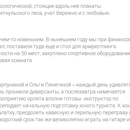
кологической, стоящие вдоль нее плакаты
еткульского леса, учат бережно и с любовью
чем-то новеньким. В нынешнем году мы при финансо
л, поставили туда еще и стол для армрестлинга.
ости на 50 мест, закуплено спортивное оборудовани
овая комната
рпуниной и Ольги Пинегиной – каждый день удивлят
ерь проникли диверсанты, а послезавтра намечается
ероприятию орлята вполне готовы: инструктор по
еподает начальную подготовку юного туриста. К ко
латку, преодолеть навесную и перильную переправу 
 короткий срок так же великолепно играть на гитаре и