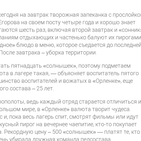
сегодня на завтрак творожная запеканка с прослойко
Егорова на своем посту четыре года и хорошо знает
итаются шесть раз, включая второй завтрак и «сонник
ланиям отдыхающих и частенько балуют их пирогам
дное» блюдо в меню, которое съедается до последне
После завтрака – уборка территории.
тать пятнадцать «солнышек», поэтому подметаем
люта в лагере такая, — объясняет воспитатель пятого
ьшинство воспитателей и вожатых в «Орленке», еще
го состава – 25 лет.
прополоты, ведь каждый отряд старается отличиться 
ольшом мире, в «Орленке» валюта творит чудеса.
и, пока весь лагерь спит, смотрят фильмы или идут
кусный пирог на вечернее чаепитие, кто-то покупает
. Рекордную цену – 500 «солнышек» — платят те, кто
день убирала дружная команда педсостава.