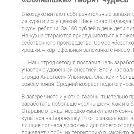
В воздухе витают соблазнительные запахи: 
из кураги и сгущенкой. Шеф-повар Надежда 
вкусы ребятни. За 160 рублей в день дети п
На кухне стараются прислушиваться к поже
собственного производства. Самое «безотхо
крошки, – картофельная запеканка с мясом. 
— Наш отряд сегодня поставил цель зарабо
участок с удвоенной энергией. Это у нас ва
отряда Анастасия Ульянова. Она, как и бол
совсем юная. Средний возраст педагогическо
В лагере чисто и уютно, газоны тщательно 
заработать побольше «солнышек». Как и в б
Старшие отряды нередко «выкупают» сончас 
купаться на Боровушку. Кто-то заказывает в
лишние полчаса дискотеки для своего отряда
пожелает, чтобы их территорию в какой-то 