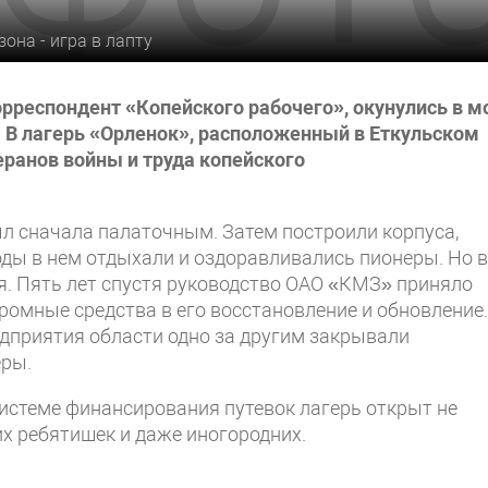
зона - игра в лапту
орреспондент «Копейского рабочего», окунулись в м
. В лагерь «Орленок», расположенный в Еткульском
еранов войны и труда копейского
ыл сначала палаточным. Затем построили корпуса,
ды в нем отдыхали и оздоравливались пионеры. Но в
я. Пять лет спустя руководство ОАО «КМЗ» приняло
ромные средства в его восстановление и обновление.
едприятия области одно за другим закрывали
еры.
системе финансирования путевок лагерь открыт не
ких ребятишек и даже иногородних.