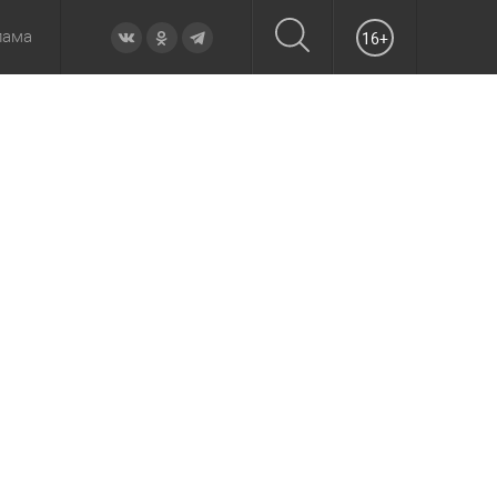
лама
16+
овье
а неделю
Образование
Вчера
Вечерние
Происшествия
Утренние
Официально