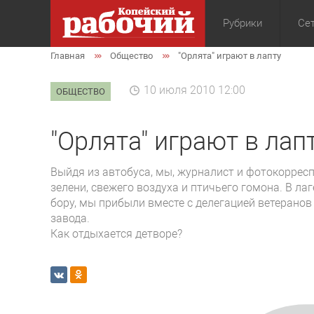
Рубрики
Сет
Главная
Общество
"Орлята" играют в лапту
Общество
Экон
10 июля 2010 12:00
ОБЩЕСТВО
"Орлята" играют в лап
Выйдя из автобуса, мы, журналист и фотокорресп
зелени, свежего воздуха и птичьего гомона. В л
бору, мы прибыли вместе с делегацией ветерано
завода.
Как отдыхается детворе?