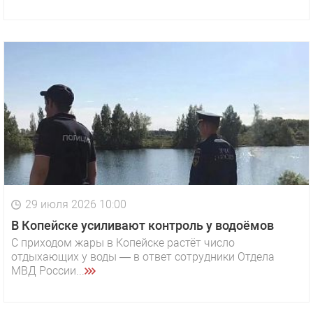
29 июля 2026 10:00
В Копейске усиливают контроль у водоёмов
С приходом жары в Копейске растёт число
отдыхающих у воды — в ответ сотрудники Отдела
МВД России...