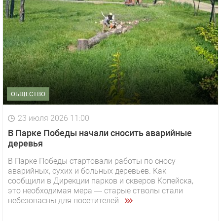
ОБЩЕСТВО
23 июля 2026 11:00
В Парке Победы начали сносить аварийные
деревья
В Парке Победы стартовали работы по сносу
аварийных, сухих и больных деревьев. Как
сообщили в Дирекции парков и скверов Копейска,
это необходимая мера — старые стволы стали
небезопасны для посетителей...