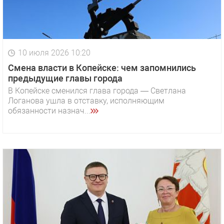
10 июля 2026 10:20
Смена власти в Копейске: чем запомнились
предыдущие главы города
В Копейске сменился глава города — Светлана
Логанова ушла в отставку, исполняющим
обязанности назнач...