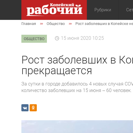
Рубрики
Сет
Главная
Общество
Рост заболевших в Копейске н
Общество
Экон
15 июня 2020 10:25
ОБЩЕСТВО
Рост заболевших в Ко
прекращается
За сутки в городе добавилось 4 новых случая COV
количество заболевших на 15 июня – 60 человек.