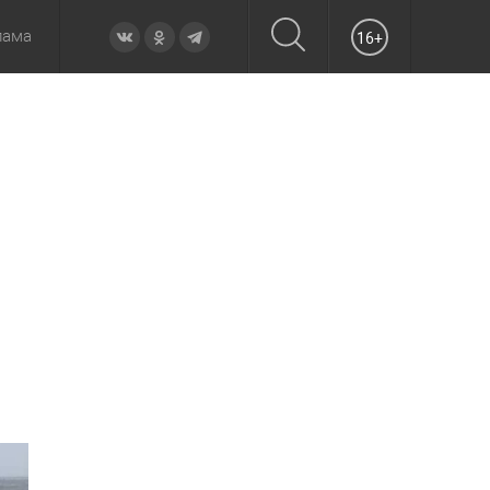
лама
16+
овье
а неделю
Образование
Вчера
Вечерние
Происшествия
Утренние
Официально