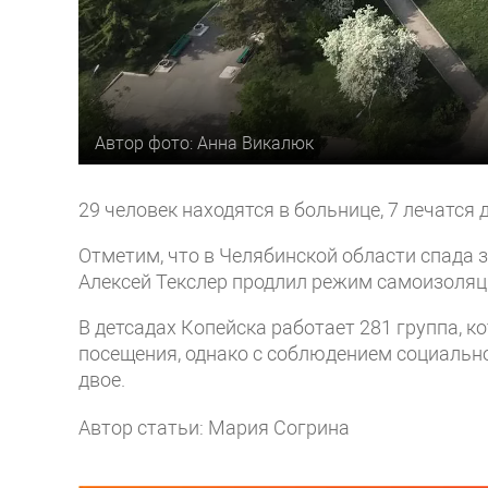
Автор фото: Анна Викалюк
29 человек находятся в больнице, 7 лечатся 
Отметим, что в Челябинской области спада 
Алексей Текслер продлил режим самоизоляц
В детсадах Копейска работает 281 группа, 
посещения, однако с соблюдением социальн
двое.
Автор статьи: Мария Согрина