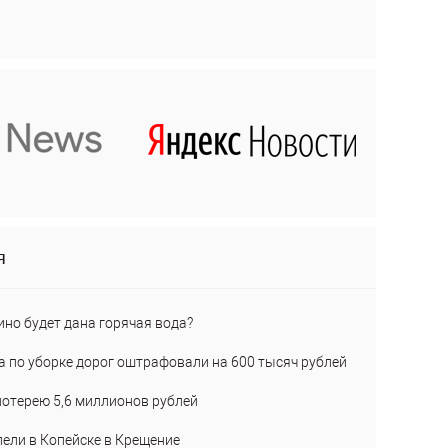
я
ино будет дана горячая вода?
а по уборке дорог оштрафовали на 600 тысяч рублей
лотерею 5,6 миллионов рублей
пели в Копейске в Крещение