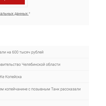
нальных данных.
*
али на 600 тысяч рублей
равительство Челябинской области
ОКе Копейска
шем копейчанине с позывным Танк рассказали