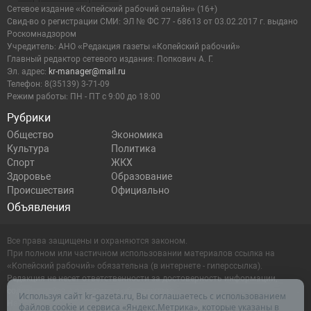
Сетевое издание «Копейский рабочий онлайн» (16+)
Cвид-во о регистрации СМИ: ЭЛ № ФС 77 - 68613 от 03.02.2017 г. выдано
Роскомнадзором
Учредитель: АНО «Редакция газеты «Копейский рабочий»
Главный редактор сетевого издания: Попкович А. Г.
Эл. адрес:
kr-manager@mail.ru
Телефон: 8(35139) 3-71-09
Режим работы: ПН - ПТ с 9:00 до 18:00
Рубрики
Общество
Экономика
Культура
Политика
Спорт
ЖКХ
Здоровье
Образование
Происшествия
Официально
Объявления
Все права защищены и охраняются законом.
При полном или частичном использовании материалов ссылка на
«Копейский рабочий» обязательна (в интернете - гиперссылка).
Редакция не несет ответственности за достоверность информации,
содержащейся в рекламных объявлениях.
Используя сайт kr-gazeta.ru, Вы соглашаетесь с использованием
Настоящий ресурс может содержать материалы 16+
файлов cookie и сервиса «Яндекс.Метрика», которые указаны в