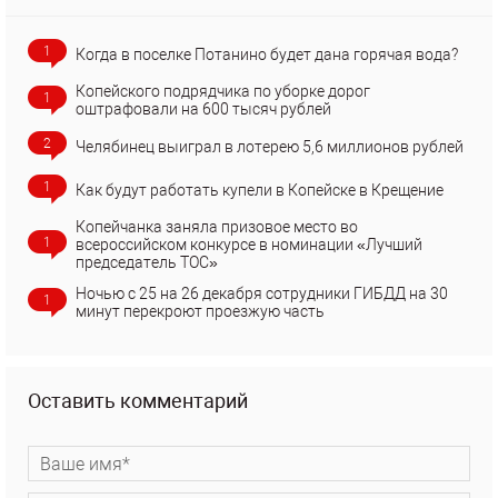
1
Когда в поселке Потанино будет дана горячая вода?
Копейского подрядчика по уборке дорог
1
оштрафовали на 600 тысяч рублей
2
Челябинец выиграл в лотерею 5,6 миллионов рублей
1
Как будут работать купели в Копейске в Крещение
Копейчанка заняла призовое место во
1
всероссийском конкурсе в номинации «Лучший
председатель ТОС»
Ночью с 25 на 26 декабря сотрудники ГИБДД на 30
1
минут перекроют проезжую часть
Оставить комментарий