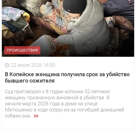
ПРОИСШЕСТВИЯ
22 июля 2026 16:00
В Копейске женщина получила срок за убийство
бывшего сожителя
Суд приговорил к 8 годам колонии 52‑летнюю
женщину, признанную виновной в убийстве. В
начале марта 2026 года в доме на улице
Матюшенко в ходе ссоры из‑за погибшей домашней
собаки она...