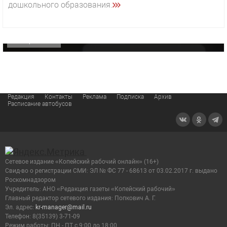
дошкольного образования.
«Звезда» Метрана стала главным героем нового
видео компании
ОФИЦИАЛЬНО
Редакция
Контакты
Реклама
Подписка
Архив
Расписание автобусов
Сетевое издание «Копейский рабочий онлайн» (16+)
Cвид-во о регистрации СМИ: ЭЛ № ФС 77 - 68613 от 03.02.2017 г. выдано
Роскомнадзором
Учредитель: АНО «Редакция газеты «Копейский рабочий»
Главный редактор сетевого издания: Попкович А. Г.
Эл. адрес:
kr-manager@mail.ru
Телефон: 8(35139) 3-71-09
Режим работы: ПН - ПТ с 9:00 до 18:00