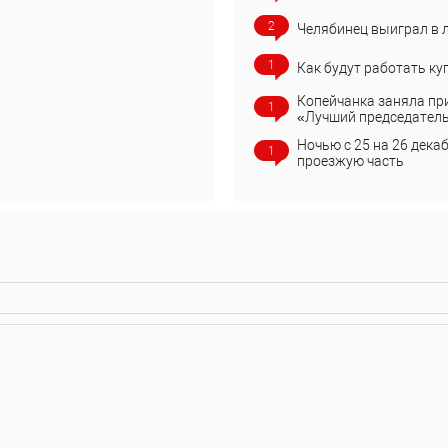
2
Челябинец выиграл в 
1
Как будут работать ку
Копейчанка заняла пр
1
«Лучший председател
Ночью с 25 на 26 дека
1
проезжую часть