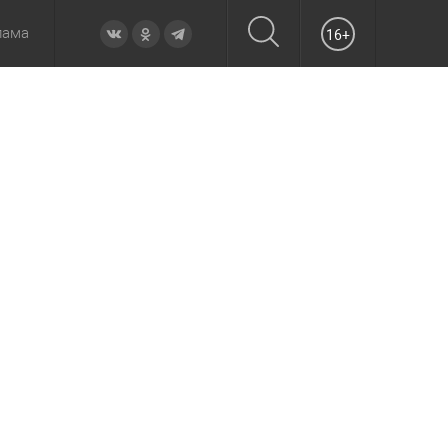
лама
16+
овье
а неделю
Образование
Вчера
Вечерние
Происшествия
Утренние
Официально