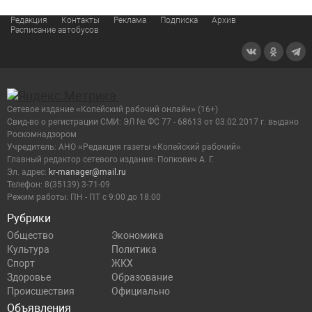
Редакция
Контакты
Реклама
Подписка
Архив
Расписание автобусов
Сетевое издание «Копейский рабочий онлайн» (16+)
Cвид-во о регистрации СМИ: ЭЛ № ФС 77 - 68613 от 03.02.2017 г. выдано
Роскомнадзором
Учредитель: АНО «Редакция газеты «Копейский рабочий»
Главный редактор сетевого издания: Попкович А. Г.
Эл. адрес:
kr-manager@mail.ru
Телефон: 8(35139) 3-71-09
Режим работы: ПН - ПТ с 9:00 до 18:00
Рубрики
Общество
Экономика
Культура
Политика
Спорт
ЖКХ
Здоровье
Образование
Происшествия
Официально
Объявления