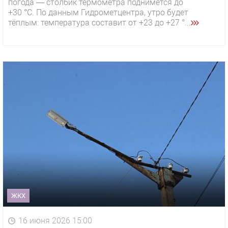
погода — столбик термометра поднимется до
+30 °C. По данным Гидрометцентра, утро будет
тёплым: температура составит от +23 до +27 °...
ЖКХ
16 июня 2026 15:00