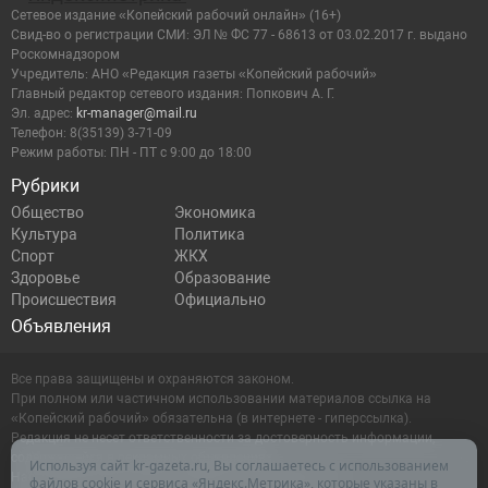
Сетевое издание «Копейский рабочий онлайн» (16+)
Cвид-во о регистрации СМИ: ЭЛ № ФС 77 - 68613 от 03.02.2017 г. выдано
Роскомнадзором
Учредитель: АНО «Редакция газеты «Копейский рабочий»
Главный редактор сетевого издания: Попкович А. Г.
Эл. адрес:
kr-manager@mail.ru
Телефон: 8(35139) 3-71-09
Режим работы: ПН - ПТ с 9:00 до 18:00
Рубрики
Общество
Экономика
Культура
Политика
Спорт
ЖКХ
Здоровье
Образование
Происшествия
Официально
Объявления
Все права защищены и охраняются законом.
При полном или частичном использовании материалов ссылка на
«Копейский рабочий» обязательна (в интернете - гиперссылка).
Редакция не несет ответственности за достоверность информации,
содержащейся в рекламных объявлениях.
Используя сайт kr-gazeta.ru, Вы соглашаетесь с использованием
Настоящий ресурс может содержать материалы 16+
файлов cookie и сервиса «Яндекс.Метрика», которые указаны в