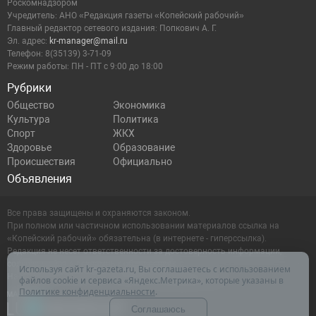
Роскомнадзором
Учредитель: АНО «Редакция газеты «Копейский рабочий»
Главный редактор сетевого издания: Попкович А. Г.
Эл. адрес:
kr-manager@mail.ru
Телефон: 8(35139) 3-71-09
Режим работы: ПН - ПТ с 9:00 до 18:00
Рубрики
Общество
Экономика
Культура
Политика
Спорт
ЖКХ
Здоровье
Образование
Происшествия
Официально
Объявления
Все права защищены и охраняются законом.
При полном или частичном использовании материалов ссылка на
«Копейский рабочий» обязательна (в интернете - гиперссылка).
Редакция не несет ответственности за достоверность информации,
содержащейся в рекламных объявлениях.
Используя сайт kr-gazeta.ru, Вы соглашаетесь с использованием
Настоящий ресурс может содержать материалы 16+
файлов cookie и сервиса «Яндекс.Метрика», которые указаны в
Политике конфиденциальности
.
Соглашаюсь