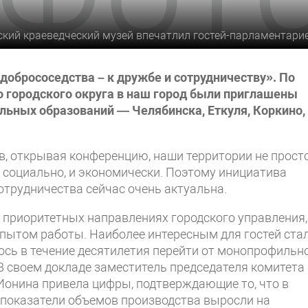
ский краеведческий музей впечатлил гостей-парламентарие
добрососедства – к дружбе и сотрудничеству». По
о городского округа в наш город были приглашены
льных образований — Челябинска, Еткуля, Коркино,
в, открывая конференцию, наши территории не прост
и социально, и экономически. Поэтому инициатива
отрудничества сейчас очень актуальна.
 приоритетных направлениях городского управления,
опытом работы. Наиболее интересным для гостей ста
лось в течение десятилетия перейти от монопрофильн
В своем докладе заместитель председателя комитета
Ионина привела цифры, подтверждающие то, что в
показатели объемов производства выросли на