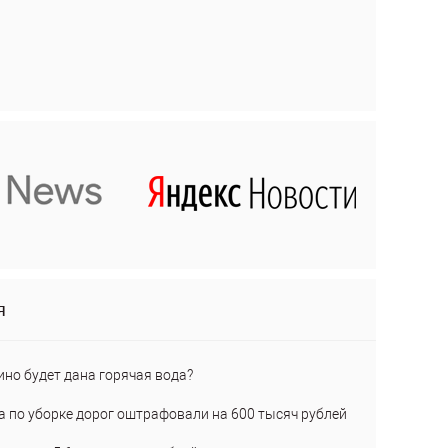
я
ино будет дана горячая вода?
а по уборке дорог оштрафовали на 600 тысяч рублей