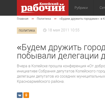
Рубрики
Сет
Главная
Политика
«Будем дружить городами»: в 
Общество
Экон
18 мая 2011 10:55
ПОЛИТИКА
«Будем дружить город
побывали делегации 
Вчера в Копейске прошла конференция «От доброс
инициативе Собрания депутатов Копейского горо
делегации депутатов из соседних муниципальных
Красноармейского района.