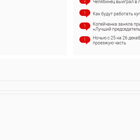
2
Челябинец выиграл в 
1
Как будут работать ку
Копейчанка заняла пр
1
«Лучший председател
Ночью с 25 на 26 дека
1
проезжую часть