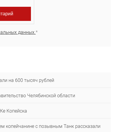
нальных данных.
*
али на 600 тысяч рублей
равительство Челябинской области
ОКе Копейска
шем копейчанине с позывным Танк рассказали