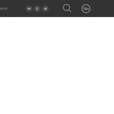
лама
16+
овье
а неделю
Образование
Вчера
Вечерние
Происшествия
Утренние
Официально