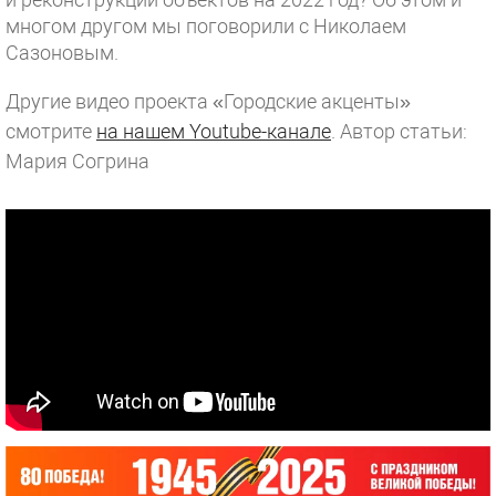
многом другом мы поговорили с Николаем
Сазоновым.
Другие видео проекта «Городские акценты»
смотрите
на нашем Youtube-канале
.
Автор статьи:
Мария Согрина