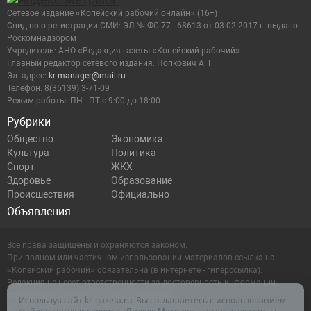
Сетевое издание «Копейский рабочий онлайн» (16+)
Cвид-во о регистрации СМИ: ЭЛ № ФС 77 - 68613 от 03.02.2017 г. выдано
Роскомнадзором
Учредитель: АНО «Редакция газеты «Копейский рабочий»
Главный редактор сетевого издания: Попкович А. Г.
Эл. адрес:
kr-manager@mail.ru
Телефон: 8(35139) 3-71-09
Режим работы: ПН - ПТ с 9:00 до 18:00
Рубрики
Общество
Экономика
Культура
Политика
Спорт
ЖКХ
Здоровье
Образование
Происшествия
Официально
Объявления
Все права защищены и охраняются законом.
При полном или частичном использовании материалов ссылка на
«Копейский рабочий» обязательна (в интернете - гиперссылка).
Редакция не несет ответственности за достоверность информации,
содержащейся в рекламных объявлениях.
Используя сайт kr-gazeta.ru, Вы соглашаетесь с использованием
Настоящий ресурс может содержать материалы 16+