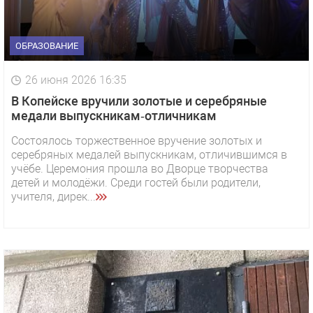
ОБРАЗОВАНИЕ
26 июня 2026 16:35
В Копейске вручили золотые и серебряные
медали выпускникам‑отличникам
Состоялось торжественное вручение золотых и
серебряных медалей выпускникам, отличившимся в
учёбе. Церемония прошла во Дворце творчества
детей и молодёжи. Среди гостей были родители,
учителя, дирек...