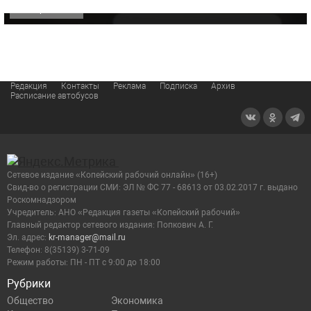
ОФИЦИАЛЬНО
Редакция
Контакты
Реклама
Подписка
Архив
Расписание автобусов
Сетевое издание «Копейский рабочий онлайн» (16+)
Cвид-во о регистрации СМИ: ЭЛ № ФС 77 - 68613 от 03.02.2017 г. выдано
Роскомнадзором
Учредитель: АНО «Редакция газеты «Копейский рабочий»
Главный редактор сетевого издания: Попкович А. Г.
Эл. адрес:
kr-manager@mail.ru
Телефон: 8(35139) 3-71-09
Режим работы: ПН - ПТ с 9:00 до 18:00
Рубрики
Общество
Экономика