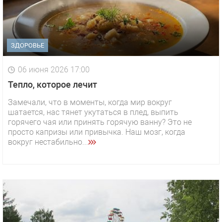
ЗДОРОВЬЕ
06 июня 2026 17:00
Тепло, которое лечит
Замечали, что в моменты, когда мир вокруг
шатается, нас тянет укутаться в плед, выпить
горячего чая или принять горячую ванну? Это не
просто капризы или привычка. Наш мозг, когда
вокруг нестабильно...