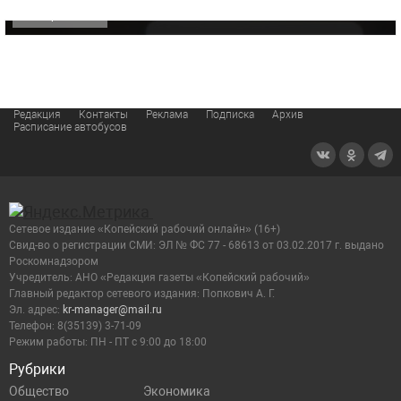
ОФИЦИАЛЬНО
Редакция
Контакты
Реклама
Подписка
Архив
Расписание автобусов
Сетевое издание «Копейский рабочий онлайн» (16+)
Cвид-во о регистрации СМИ: ЭЛ № ФС 77 - 68613 от 03.02.2017 г. выдано
Роскомнадзором
Учредитель: АНО «Редакция газеты «Копейский рабочий»
Главный редактор сетевого издания: Попкович А. Г.
Эл. адрес:
kr-manager@mail.ru
Телефон: 8(35139) 3-71-09
Режим работы: ПН - ПТ с 9:00 до 18:00
Рубрики
Общество
Экономика