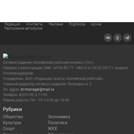
Редакция
Контакты
Реклама
Подписка
Архив
Расписание автобусов
Сетевое издание «Копейский рабочий онлайн» (16+)
Cвид-во о регистрации СМИ: ЭЛ № ФС 77 - 68613 от 03.02.2017 г. выдано
Роскомнадзором
Учредитель: АНО «Редакция газеты «Копейский рабочий»
Главный редактор сетевого издания: Попкович А. Г.
Эл. адрес:
kr-manager@mail.ru
Телефон: 8(35139) 3-71-09
Режим работы: ПН - ПТ с 9:00 до 18:00
Рубрики
Общество
Экономика
Культура
Политика
Спорт
ЖКХ