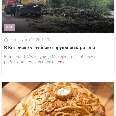
ЖКХ
04 августа 2026 17:35
В Копейске углубляют пруды‑испарители
В посёлке РМЗ на улице Международной ведут
работы на пруду‑испарителе