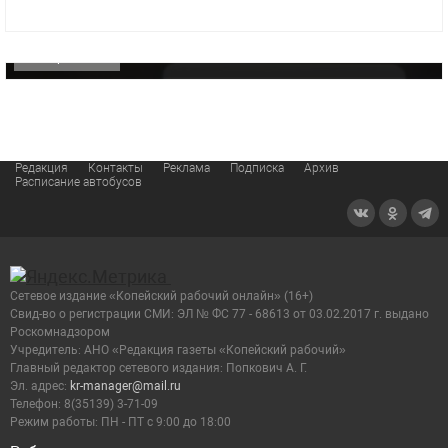
видео компании
ОФИЦИАЛЬНО
Редакция
Контакты
Реклама
Подписка
Архив
Расписание автобусов
Сетевое издание «Копейский рабочий онлайн» (16+)
Cвид-во о регистрации СМИ: ЭЛ № ФС 77 - 68613 от 03.02.2017 г. выдано
Роскомнадзором
Учредитель: АНО «Редакция газеты «Копейский рабочий»
Главный редактор сетевого издания: Попкович А. Г.
Эл. адрес:
kr-manager@mail.ru
Телефон: 8(35139) 3-71-09
Режим работы: ПН - ПТ с 9:00 до 18:00