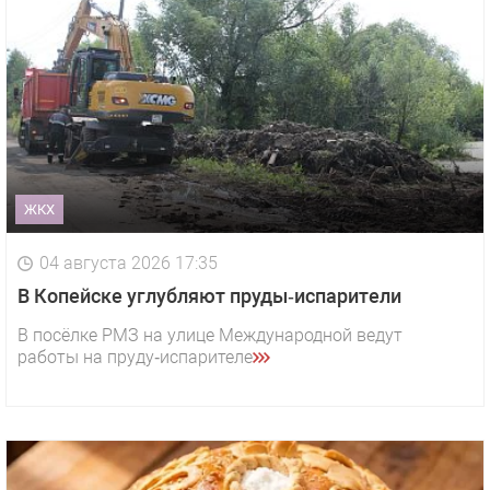
ЖКХ
04 августа 2026 17:35
В Копейске углубляют пруды‑испарители
В посёлке РМЗ на улице Международной ведут
работы на пруду‑испарителе