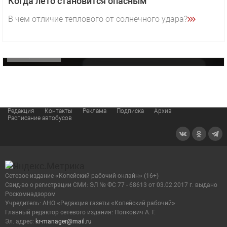
Когда лето становится опасным
29 октября 2025 15:50
В чем отличие теплового от солнечного удара?
«Звезда» Метрана стала главным героем нового
видео компании
ОФИЦИАЛЬНО
Редакция
Контакты
Реклама
Подписка
Архив
Расписание автобусов
Сетевое издание «Копейский рабочий онлайн» (16+)
Cвид-во о регистрации СМИ: ЭЛ № ФС 77 - 68613 от 03.02.2017 г. выдано
Роскомнадзором
Учредитель: АНО «Редакция газеты «Копейский рабочий»
Главный редактор сетевого издания: Попкович А. Г.
Эл. адрес:
kr-manager@mail.ru