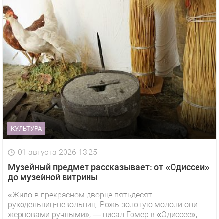
КУЛЬТУРА
01 августа 2026 13:25
Музейный предмет рассказывает: от «Одиссеи»
до музейной витрины
«Жило в прекрасном дворце пятьдесят
рукодельниц-невольниц. Рожь золотую мололи они
жерновами ручными», — писал Гомер в «Одиссее»,