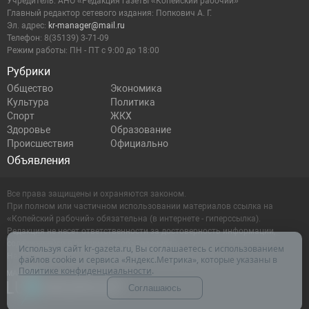
Учредитель: АНО «Редакция газеты «Копейский рабочий»
Главный редактор сетевого издания: Попкович А. Г.
Эл. адрес:
kr-manager@mail.ru
Телефон: 8(35139) 3-71-09
Режим работы: ПН - ПТ с 9:00 до 18:00
Рубрики
Общество
Экономика
Культура
Политика
Спорт
ЖКХ
Здоровье
Образование
Происшествия
Официально
Объявления
Все права защищены и охраняются законом.
При полном или частичном использовании материалов ссылка на
«Копейский рабочий» обязательна (в интернете - гиперссылка).
Редакция не несет ответственности за достоверность информации,
содержащейся в рекламных объявлениях.
Используя сайт kr-gazeta.ru, Вы соглашаетесь с использованием
Настоящий ресурс может содержать материалы 16+
файлов cookie и сервиса «Яндекс.Метрика», которые указаны в
Политике конфиденциальности
.
Соглашаюсь