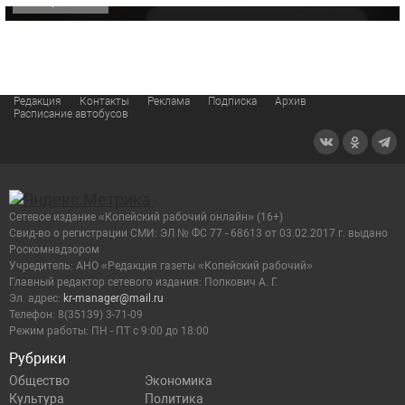
ОФИЦИАЛЬНО
Редакция
Контакты
Реклама
Подписка
Архив
Расписание автобусов
Сетевое издание «Копейский рабочий онлайн» (16+)
Cвид-во о регистрации СМИ: ЭЛ № ФС 77 - 68613 от 03.02.2017 г. выдано
Роскомнадзором
Учредитель: АНО «Редакция газеты «Копейский рабочий»
Главный редактор сетевого издания: Попкович А. Г.
Эл. адрес:
kr-manager@mail.ru
Телефон: 8(35139) 3-71-09
Режим работы: ПН - ПТ с 9:00 до 18:00
Рубрики
Общество
Экономика
Культура
Политика