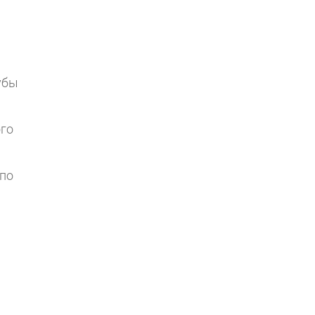
убы
ого
 по