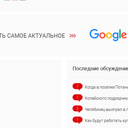
ТЬ САМОЕ АКТУАЛЬНОЕ
Последние обсуждени
1
Когда в поселке Потан
1
Копейского подрядчик
2
Челябинец выиграл в 
1
Как будут работать ку