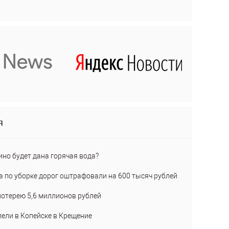
я
ино будет дана горячая вода?
а по уборке дорог оштрафовали на 600 тысяч рублей
лотерею 5,6 миллионов рублей
пели в Копейске в Крещение