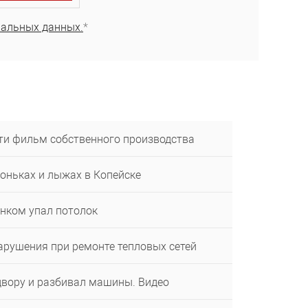
нальных данных.
*
ти фильм собственного производства
коньках и лыжах в Копейске
енком упал потолок
арушения при ремонте тепловых сетей
двору и разбивал машины. Видео