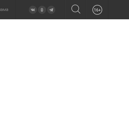
лама
16+
овье
а неделю
Образование
Вчера
Вечерние
Происшествия
Утренние
Официально