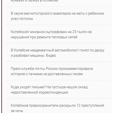
коньках и лыжах в Копейске
В сауне магнитогорского аквапарка на мать с ребенком
упал потолок
Копейский чиновник оштрафован на 25 тысяч за
нарушения при ремонте тепловых сетей
В Копейске неадекватный автомобилист гонял по двору
и разбивал машины. Видео
Пресс-служба почты России прокомментировала
историю с пачками не доставленных писем
Куда уходят письма? На пустыре нашли склад
недоставленной корреспонденции
Копейские правоохранители раскрыли 12 преступлений
за ночь