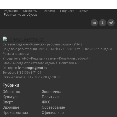
Редакция
Контакты
Реклама
Подписка
Архив
Расписание автобусов
Сетевое издание «Копейский рабочий онлайн» (16+)
Cвид-во о регистрации СМИ: ЭЛ № ФС 77 - 68613 от 03.02.2017 г. выдано
Роскомнадзором
Учредитель: АНО «Редакция газеты «Копейский рабочий»
Главный редактор сетевого издания: Попкович А. Г.
Эл. адрес:
kr-manager@mail.ru
Телефон: 8(35139) 3-71-09
Режим работы: ПН - ПТ с 9:00 до 18:00
Рубрики
Общество
Экономика
Культура
Политика
Спорт
ЖКХ
Здоровье
Образование
Происшествия
Официально