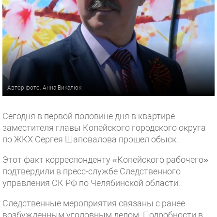
Автор фото: Анна Викалюк
Сегодня в первой половине дня в квартире
заместителя главы Копейского городского округа
по ЖКХ Сергея Шаповалова прошел обыск.
Этот факт корреспонденту «Копейского рабочего»
подтвердили в пресс-службе Следственного
управления СК РФ по Челябинской области.
Следственные мероприятия связаны с ранее
возбужденным уголовным делом. Подробности в