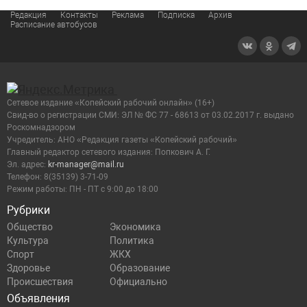
Редакция
Контакты
Реклама
Подписка
Архив
Расписание автобусов
Сетевое издание «Копейский рабочий онлайн» (16+)
Cвид-во о регистрации СМИ: ЭЛ № ФС 77 - 68613 от 03.02.2017 г. выдано
Роскомнадзором
Учредитель: АНО «Редакция газеты «Копейский рабочий»
Главный редактор сетевого издания: Попкович А. Г.
Эл. адрес:
kr-manager@mail.ru
Телефон: 8(35139) 3-71-09
Режим работы: ПН - ПТ с 9:00 до 18:00
Рубрики
Общество
Экономика
Культура
Политика
Спорт
ЖКХ
Здоровье
Образование
Происшествия
Официально
Объявления