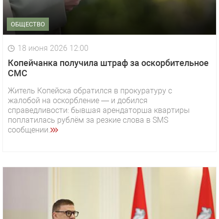
ОБЩЕСТВО
18 июня 2026 12:00
Копейчанка получила штраф за оскорбительное
СМС
Житель Копейска обратился в прокуратуру с
жалобой на оскорбление — и добился
справедливости: бывшая арендаторша квартиры
поплатилась рублём за резкие слова в SMS
сообщении.