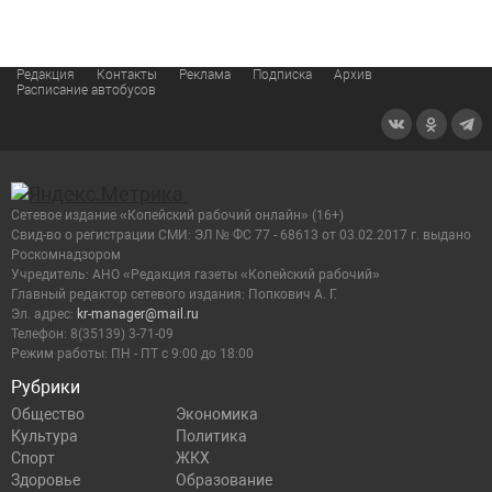
Редакция
Контакты
Реклама
Подписка
Архив
Расписание автобусов
Сетевое издание «Копейский рабочий онлайн» (16+)
Cвид-во о регистрации СМИ: ЭЛ № ФС 77 - 68613 от 03.02.2017 г. выдано
Роскомнадзором
Учредитель: АНО «Редакция газеты «Копейский рабочий»
Главный редактор сетевого издания: Попкович А. Г.
Эл. адрес:
kr-manager@mail.ru
Телефон: 8(35139) 3-71-09
Режим работы: ПН - ПТ с 9:00 до 18:00
Рубрики
Общество
Экономика
Культура
Политика
Спорт
ЖКХ
Здоровье
Образование