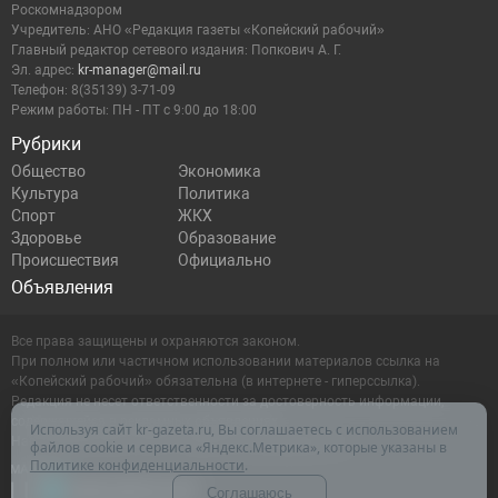
Роскомнадзором
Учредитель: АНО «Редакция газеты «Копейский рабочий»
Главный редактор сетевого издания: Попкович А. Г.
Эл. адрес:
kr-manager@mail.ru
Телефон: 8(35139) 3-71-09
Режим работы: ПН - ПТ с 9:00 до 18:00
Рубрики
Общество
Экономика
Культура
Политика
Спорт
ЖКХ
Здоровье
Образование
Происшествия
Официально
Объявления
Все права защищены и охраняются законом.
При полном или частичном использовании материалов ссылка на
«Копейский рабочий» обязательна (в интернете - гиперссылка).
Редакция не несет ответственности за достоверность информации,
содержащейся в рекламных объявлениях.
Используя сайт kr-gazeta.ru, Вы соглашаетесь с использованием
Настоящий ресурс может содержать материалы 16+
файлов cookie и сервиса «Яндекс.Метрика», которые указаны в
Политике конфиденциальности
.
Соглашаюсь