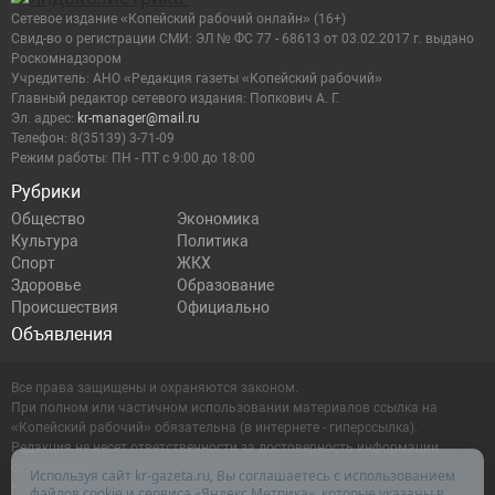
Сетевое издание «Копейский рабочий онлайн» (16+)
Cвид-во о регистрации СМИ: ЭЛ № ФС 77 - 68613 от 03.02.2017 г. выдано
Роскомнадзором
Учредитель: АНО «Редакция газеты «Копейский рабочий»
Главный редактор сетевого издания: Попкович А. Г.
Эл. адрес:
kr-manager@mail.ru
Телефон: 8(35139) 3-71-09
Режим работы: ПН - ПТ с 9:00 до 18:00
Рубрики
Общество
Экономика
Культура
Политика
Спорт
ЖКХ
Здоровье
Образование
Происшествия
Официально
Объявления
Все права защищены и охраняются законом.
При полном или частичном использовании материалов ссылка на
«Копейский рабочий» обязательна (в интернете - гиперссылка).
Редакция не несет ответственности за достоверность информации,
содержащейся в рекламных объявлениях.
Используя сайт kr-gazeta.ru, Вы соглашаетесь с использованием
Настоящий ресурс может содержать материалы 16+
файлов cookie и сервиса «Яндекс.Метрика», которые указаны в