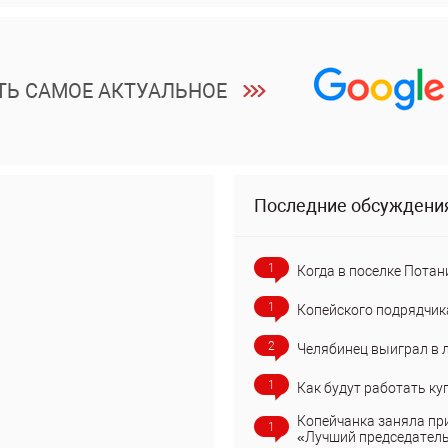
ТЬ САМОЕ АКТУАЛЬНОЕ
Последние обсуждени
1
Когда в поселке Потан
1
Копейского подрядчик
2
Челябинец выиграл в 
1
Как будут работать ку
Копейчанка заняла пр
1
«Лучший председател