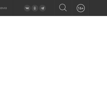
лама
16+
овье
а неделю
Образование
Вчера
Вечерние
Происшествия
Утренние
Официально