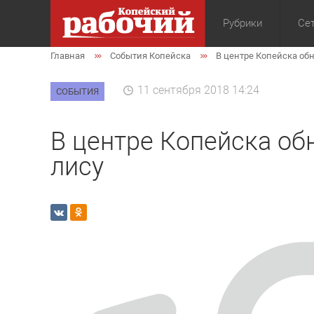
Рубрики
Сет
Главная
События Копейска
В центре Копейска об
Общество
Экон
11 сентября 2018 14:24
СОБЫТИЯ
В центре Копейска о
лису