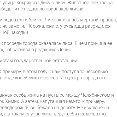
 улице Хохрякова дикую лису. Животное лежало на
обеды, и не подавало признаков жизни.
и подошел поближе. Лиса оказалась мертвой, правда,
е не заметил. К сожалению, у очевидца разрядился
чной находки.
к посреди города оказалась лиса. В чем причина ее
, - обратился в редакцию Денис.
истам государственной ветстанции.
К примеру, в этом году к нам поступало несколько
в ряде копейских поселков. Из центра города это
данная особь жила на пустыре между Челябинском и
к Химик. А затем, напуганная кем-то, к примеру,
 велодорожки, выбежала на дорогу. Не исключен и
 а в таком случае лисы ведут себя неадекватно,