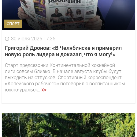
СПОРТ
30 июля 2026 17:35
Григорий Дронов: «В Челябинске я примерил
новую роль лидера и доказал, что я могу!»
Старт предсезонки Континентальной хоккейной
лиги совсем близко. В начале августа клубы будут
выходить из отпусков. Спортивный корреспондент
«Копейского рабочего» поговорил с воспитанником
южно-уральск...