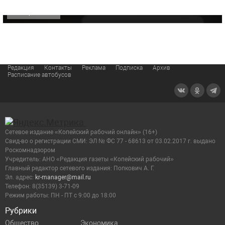
ОФИЦИАЛЬНО
Редакция
Контакты
Реклама
Подписка
Архив
Расписание автобусов
Сетевое издание «Копейский рабочий онлайн» (16+)
Cвид-во о регистрации СМИ: ЭЛ № ФС 77 - 68613 от 03.02.2017 г. выдано
Роскомнадзором
Учредитель: АНО «Редакция газеты «Копейский рабочий»
Главный редактор сетевого издания: Попкович А. Г.
Эл. адрес:
kr-manager@mail.ru
Телефон: 8(35139) 3-71-09
Режим работы: ПН - ПТ с 9:00 до 18:00
Рубрики
Общество
Экономика