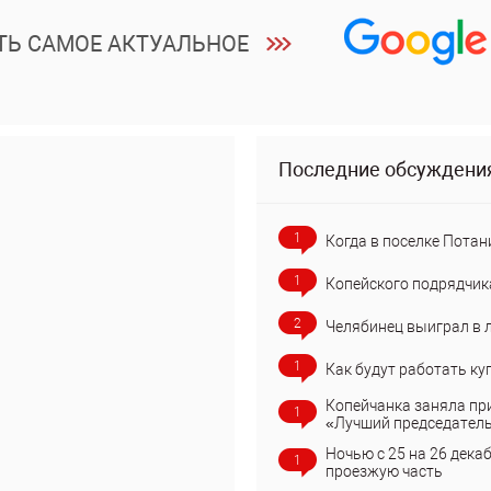
ТЬ САМОЕ АКТУАЛЬНОЕ
Последние обсуждени
1
Когда в поселке Потан
1
Копейского подрядчик
2
Челябинец выиграл в 
1
Как будут работать ку
Копейчанка заняла пр
1
«Лучший председател
Ночью с 25 на 26 дека
1
проезжую часть