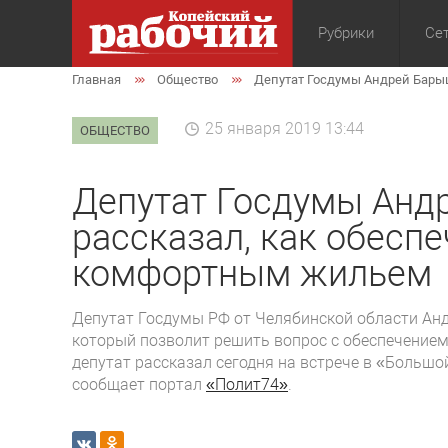
Рубрики
Сет
Главная
Общество
Депутат Госдумы Андрей Бары
Общество
Экон
25 января 2019 13:44
ОБЩЕСТВО
Депутат Госдумы Анд
рассказал, как обесп
комфортным жильем
Депутат Госдумы РФ от Челябинской области Анд
который позволит решить вопрос с обеспечение
депутат рассказал сегодня на встрече в «Большо
сообщает портал
«Полит74»
.