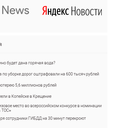
я
ино будет дана горячая вода?
а по уборке дорог оштрафовали на 600 тысяч рублей
лотерею 5,6 миллионов рублей
пели в Копейске в Крещение
изовое место во всероссийском конкурсе в номинации
ь ТОС»
бря сотрудники ГИБДД на 30 минут перекроют