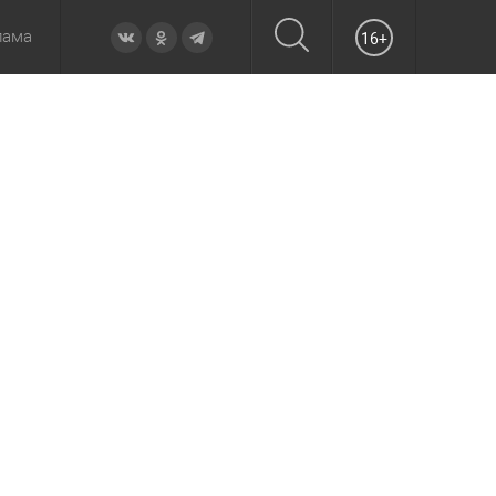
лама
16+
овье
а неделю
Образование
Вчера
Вечерние
Происшествия
Утренние
Официально