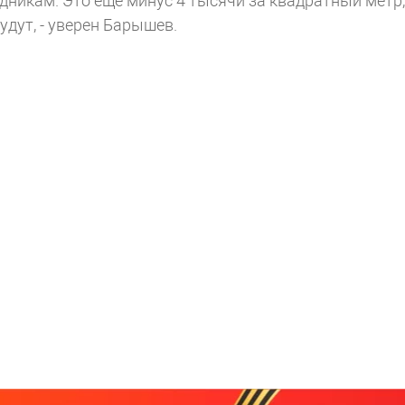
дникам. Это еще минус 4 тысячи за квадратный метр,
удут, - уверен Барышев.