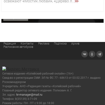
освежают «Мостик любви», «Дерево л...
«Звезда» Метрана стала главным героем нового
видео компании
ОФИЦИАЛЬНО
Редакция
Контакты
Реклама
Подписка
Архив
Расписание автобусов
Сетевое издание «Копейский рабочий онлайн» (16+)
Cвид-во о регистрации СМИ: ЭЛ № ФС 77 - 68613 от 03.02.2017 г. выдано
Роскомнадзором
Учредитель: АНО «Редакция газеты «Копейский рабочий»
Главный редактор сетевого издания: Попкович А. Г.
Эл. адрес:
kr-manager@mail.ru
Телефон: 8(35139) 3-71-09
Режим работы: ПН - ПТ с 9:00 до 18:00