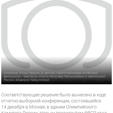
Описание: Игорь Ивашин (в центре) с воспитанниками копейской
велошколы – мастером спорта Николаем Мельниковым и чемпионкой
Рос-сии Эльвирой Хайруллиной
Соответствующее решение было вынесено в ходе
отчетно-выборной конференции, состоявшейся
14 декабря в Москве, в здании Олимпийского
Комитета России. Новым президентом ФВСР стал