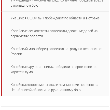
У «Медведей» — семь наград. Копейчане победили всех в
рукопашном бою
Учащиеся СШОР № 1 побеждают по области и в стране
Копейские легкоатлеты завоевали десять медалей на
первенстве области
Копейский многоборец завоевал награду на первенстве
России
Копейские «рукопашники» победили в первенстве по
карате и сумо
Копейские спортсмены стали чемпионами первенства
Челябинской области по рукопашному бою