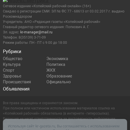
Сетевое издание «Копейский рабочий онлайн» (16+)
Cвид-во о регистрации СМИ: ЭЛ № ФС 77 - 68613 от 03.02.2017 г. выдано
Роскомнадзором
Учредитель: АНО «Редакция газеты «Копейский рабочий»
Главный редактор сетевого издания: Попкович А. Г.
Эл. адрес:
kr-manager@mail.ru
Телефон: 8(35139) 3-71-09
Режим работы: ПН - ПТ с 9:00 до 18:00
Рубрики
Общество
Экономика
Культура
Политика
Спорт
ЖКХ
Здоровье
Образование
Происшествия
Официально
Объявления
Все права защищены и охраняются законом.
При полном или частичном использовании материалов ссылка на
«Копейский рабочий» обязательна (в интернете - гиперссылка).
Редакция не несет ответственности за достоверность информации,
содержащейся в рекламных объявлениях.
Используя сайт kr-gazeta.ru, Вы соглашаетесь с использованием
Настоящий ресурс может содержать материалы 16+