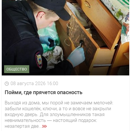
ОБЩЕСТВО
08 августа 2026 16:00
Пойми, где прячется опасность
Выходя из дома, мы порой не замечаем мелочей:
забыли кошелёк, ключи, а то и вовсе не закрыли
входную дверь. Для злоумышленников такая
невнимательность — настоящий подарок:
незапертая две...