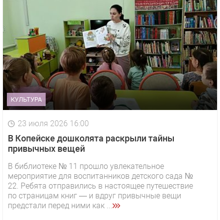
КУЛЬТУРА
23 июля 2026 16:00
В Копейске дошколята раскрыли тайны
привычных вещей
В библиотеке № 11 прошло увлекательное
мероприятие для воспитанников детского сада №
22. Ребята отправились в настоящее путешествие
по страницам книг — и вдруг привычные вещи
предстали перед ними как ...