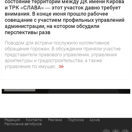
состояние территории между ДК имени Кирова
и ТРК «СЛАВА» — этот участок давно требует
внимания. В конце июня прошло рабочее
совещание с участием профильных управлений
администрации, на котором обсудили
перспективы разв
Поводом для встречи послужило коллективное
обращение горожан. В обсуждении приняли участие
1 видео
СМОТРЕТЬ
представители правового управления, управления
архитектуры и градостроительства, а также
29 октября 2025 15:50
управления по имущес...
«Звезда» Метрана стала главным героем нового
видео компании
ОФИЦИАЛЬНО
Редакция
Контакты
Реклама
Подписка
Архив
Расписание автобусов