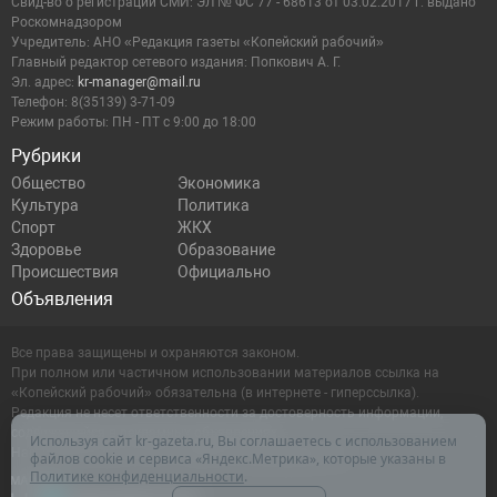
Cвид-во о регистрации СМИ: ЭЛ № ФС 77 - 68613 от 03.02.2017 г. выдано
Роскомнадзором
Учредитель: АНО «Редакция газеты «Копейский рабочий»
Главный редактор сетевого издания: Попкович А. Г.
Эл. адрес:
kr-manager@mail.ru
Телефон: 8(35139) 3-71-09
Режим работы: ПН - ПТ с 9:00 до 18:00
Рубрики
Общество
Экономика
Культура
Политика
Спорт
ЖКХ
Здоровье
Образование
Происшествия
Официально
Объявления
Все права защищены и охраняются законом.
При полном или частичном использовании материалов ссылка на
«Копейский рабочий» обязательна (в интернете - гиперссылка).
Редакция не несет ответственности за достоверность информации,
содержащейся в рекламных объявлениях.
Используя сайт kr-gazeta.ru, Вы соглашаетесь с использованием
Настоящий ресурс может содержать материалы 16+
файлов cookie и сервиса «Яндекс.Метрика», которые указаны в
Политике конфиденциальности
.