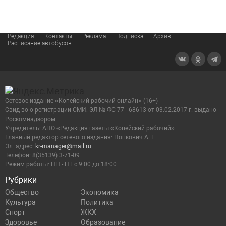
Редакция
Контакты
Реклама
Подписка
Архив
Расписание автобусов
Сетевое издание «Копейский рабочий онлайн» (16+)
Cвид-во о регистрации СМИ: ЭЛ № ФС 77 - 68613 от 03.02.2017 г. выдано
Роскомнадзором
Учредитель: АНО «Редакция газеты «Копейский рабочий»
Главный редактор сетевого издания: Попкович А. Г.
Эл. адрес:
kr-manager@mail.ru
Телефон: 8(35139) 3-71-09
Режим работы: ПН - ПТ с 9:00 до 18:00
Рубрики
Общество
Экономика
Культура
Политика
Спорт
ЖКХ
Здоровье
Образование