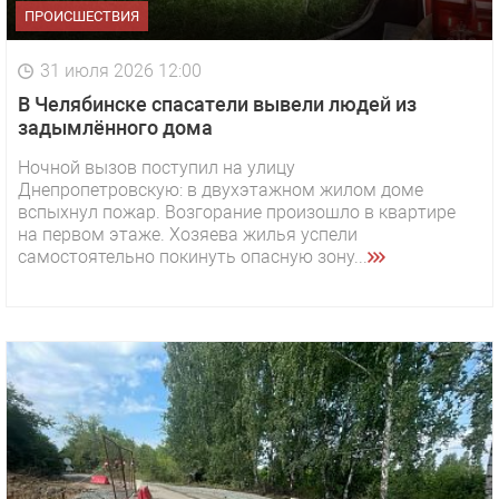
ПРОИСШЕСТВИЯ
31 июля 2026 12:00
В Челябинске спасатели вывели людей из
задымлённого дома
Ночной вызов поступил на улицу
Днепропетровскую: в двухэтажном жилом доме
вспыхнул пожар. Возгорание произошло в квартире
на первом этаже. Хозяева жилья успели
самостоятельно покинуть опасную зону...