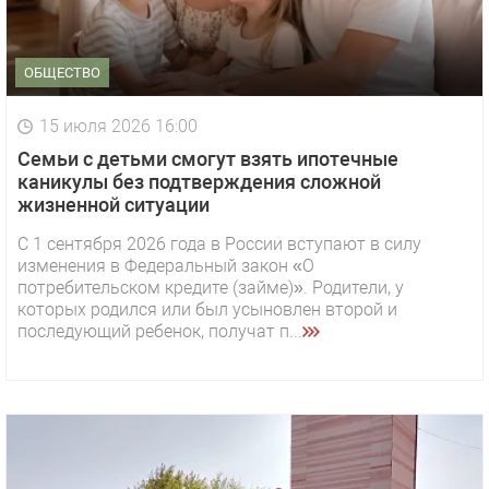
ОБЩЕСТВО
15 июля 2026 16:00
Семьи с детьми смогут взять ипотечные
каникулы без подтверждения сложной
жизненной ситуации
С 1 сентября 2026 года в России вступают в силу
изменения в Федеральный закон «О
потребительском кредите (займе)». Родители, у
которых родился или был усыновлен второй и
последующий ребенок, получат п...