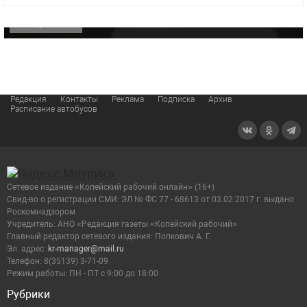
ОФИЦИАЛЬНО
Редакция
Контакты
Реклама
Подписка
Архив
Расписание автобусов
Сетевое издание «Копейский рабочий онлайн» (16+)
Cвид-во о регистрации СМИ: ЭЛ № ФС 77 - 68613 от 03.02.2017 г. выдано
Роскомнадзором
Учредитель: АНО «Редакция газеты «Копейский рабочий»
Главный редактор сетевого издания: Попкович А. Г.
Эл. адрес:
kr-manager@mail.ru
Телефон: 8(35139) 3-71-09
Режим работы: ПН - ПТ с 9:00 до 18:00
Рубрики