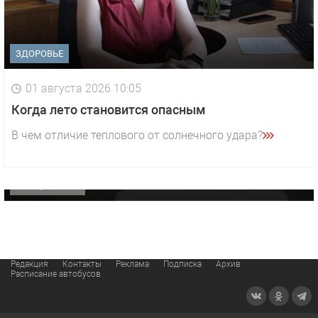
ЗДОРОВЬЕ
01 августа 2026 10:05
1 видео
СМОТРЕТЬ
Когда лето становится опасным
29 октября 2025 15:50
В чем отличие теплового от солнечного удара?
«Звезда» Метрана стала главным героем нового
видео компании
ОФИЦИАЛЬНО
Редакция
Контакты
Реклама
Подписка
Архив
Расписание автобусов