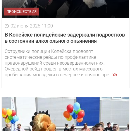
ПРОИСШЕСТВИЯ
02 июня 2026 11:00
В Копейске полицейские задержали подростков
в состоянии алкогольного опьянения
Сотрудники полиции Копейска проводят
систематические рейды по профилактике
правонарушений среди несовершеннолетних.
Очередной рейд прошёл в местах массового
пребывания молодёжи в вечернее и ночное вре...