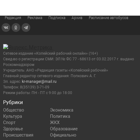
Редакция
Реклама
Подписка
Архив
Расписание автобусов
Сетевое издание «Копейский рабочий онлайн» (16+)
Cвид-во о регистрации СМИ: ЭЛ № ФС 77 - 68613 от 03.02.2017 г. выдано
Роскомнадзором
Учредитель: АНО «Редакция газеты «Копейский рабочий»
Главный редактор сетевого издания: Попкович А. Г.
Эл. адрес:
kr-manager@mail.ru
Телефон: 8(35139) 3-71-09
Режим работы: ПН - ПТ с 9:00 до 18:00
Рубрики
Общество
Экономика
Культура
Политика
Спорт
ЖКХ
Здоровье
Образование
Происшествия
Официально