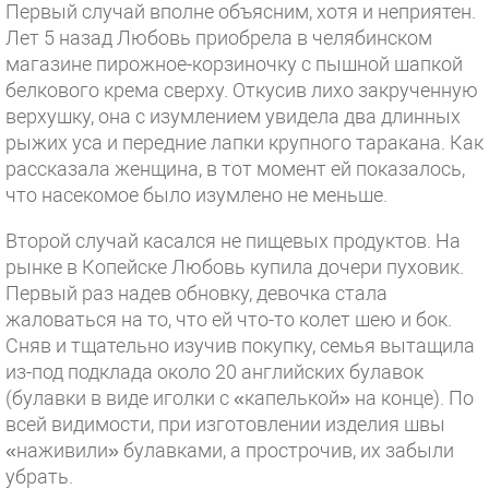
Первый случай вполне объясним, хотя и неприятен.
Лет 5 назад Любовь приобрела в челябинском
магазине пирожное-корзиночку с пышной шапкой
белкового крема сверху. Откусив лихо закрученную
верхушку, она с изумлением увидела два длинных
рыжих уса и передние лапки крупного таракана. Как
рассказала женщина, в тот момент ей показалось,
что насекомое было изумлено не меньше.
Второй случай касался не пищевых продуктов. На
рынке в Копейске Любовь купила дочери пуховик.
Первый раз надев обновку, девочка стала
жаловаться на то, что ей что-то колет шею и бок.
Сняв и тщательно изучив покупку, семья вытащила
из-под подклада около 20 английских булавок
(булавки в виде иголки с «капелькой» на конце). По
всей видимости, при изготовлении изделия швы
«наживили» булавками, а прострочив, их забыли
убрать.