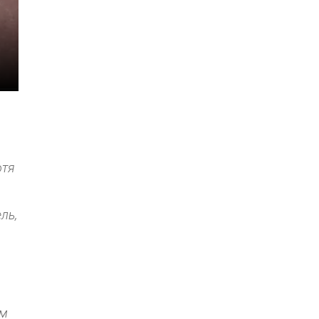
отя
ль,
о
ом