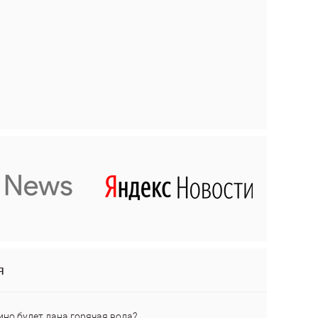
я
ино будет дана горячая вода?