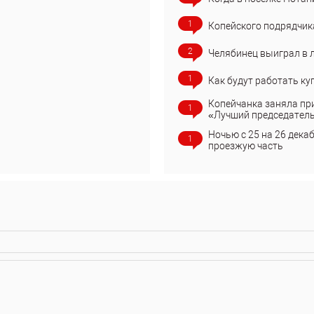
1
Копейского подрядчик
2
Челябинец выиграл в 
1
Как будут работать ку
Копейчанка заняла пр
1
«Лучший председател
Ночью с 25 на 26 дека
1
проезжую часть