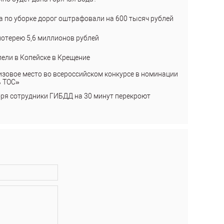
а по уборке дорог оштрафовали на 600 тысяч рублей
лотерею 5,6 миллионов рублей
пели в Копейске в Крещение
изовое место во всероссийском конкурсе в номинации
ь ТОС»
бря сотрудники ГИБДД на 30 минут перекроют