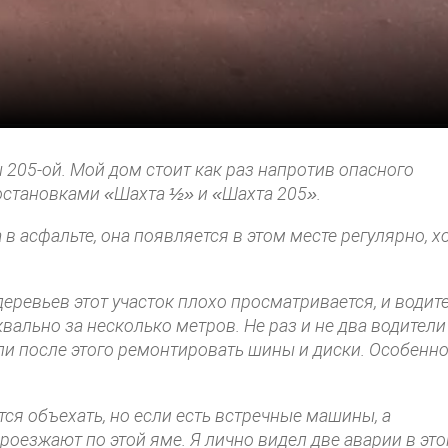
 205-ой. Мой дом стоит как раз напротив опасного
остановками «Шахта ½» и «Шахта 205»
.
в асфальте, она появляется в этом месте регулярно, х
еревьев этот участок плохо просматривается, и водите
вально за несколько метров. Не раз и не два водители
и после этого ремонтировать шины и диски. Особенн
ются объехать, но если есть встречные машины, а
оезжают по этой яме. Я лично видел две аварии в эт