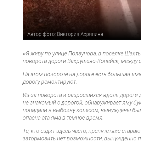
Автор фото: Виктория Ахряпина
«Я живу по улице Ползунова, в поселке Шахты
поворота дороги Вахрушево-Копейск, между 
На этом повороте на дороге есть большая яма 
дорогу ремонтируют.
Из-за поворота и разросшихся вдоль дороги д
не знакомый с дорогой, обнаруживает яму бук
попадали в выбоину колесом, вынуждены был
опасна эта яма в темное время.
Те, кто ездит здесь часто, препятствие стара
затормозить нет возможности, вынужденно пр