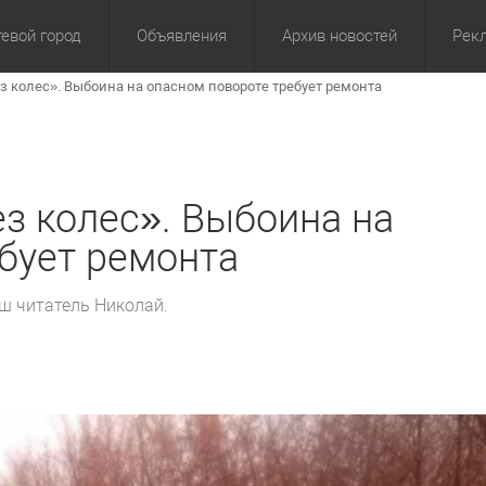
евой город
Объявления
Архив новостей
Рек
 колес». Выбоина на опасном повороте требует ремонта
омика
Культура
Политика
За сутки
Спорт
За 3 дня
ЖКХ
Здор
З
з колес». Выбоина на
бует ремонта
аш читатель Николай.