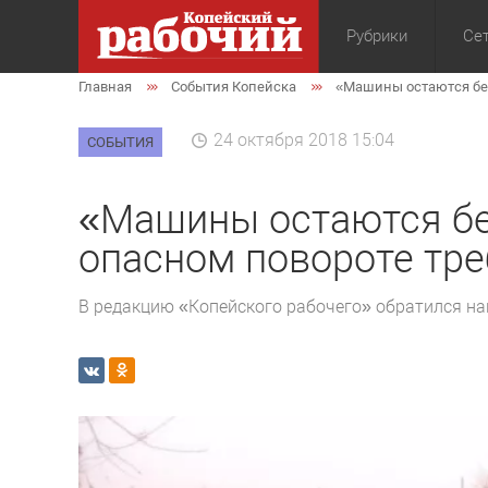
Рубрики
Сет
Главная
События Копейска
«Машины остаются без
Общество
Экон
24 октября 2018 15:04
СОБЫТИЯ
«Машины остаются бе
опасном повороте тре
В редакцию «Копейского рабочего» обратился н