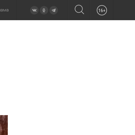
лама
16+
овье
а неделю
Образование
Вчера
Вечерние
Происшествия
Утренние
Официально