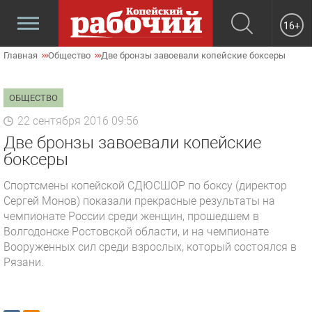
16+
Главная
Общество
Две бронзы завоевали копейские боксеры
ОБЩЕСТВО
22 сентября 2016 09:56
Две бронзы завоевали копейские
боксеры
Спортсмены копейской СДЮСШОР по боксу (директор
Сергей Монов) показали прекрасные результаты на
чемпионате России среди женщин, прошедшем в
Волгодонске Ростовской области, и на чемпионате
Вооруженных сил среди взрослых, который состоялся в
Рязани.