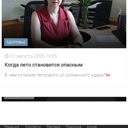
ЗДОРОВЬЕ
01 августа 2026 10:05
1 видео
СМОТРЕТЬ
Когда лето становится опасным
29 октября 2025 15:50
В чем отличие теплового от солнечного удара?
«Звезда» Метрана стала главным героем нового
видео компании
ОФИЦИАЛЬНО
Редакция
Контакты
Реклама
Подписка
Архив