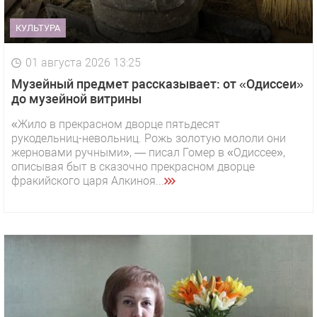
КУЛЬТУРА
01 августа 2026 13:25
Музейный предмет рассказывает: от «Одиссеи»
до музейной витрины
«Жило в прекрасном дворце пятьдесят
рукодельниц-невольниц. Рожь золотую мололи они
жерновами ручными», — писал Гомер в «Одиссее»,
описывая быт в сказочно прекрасном дворце
фракийского царя Алкиноя...