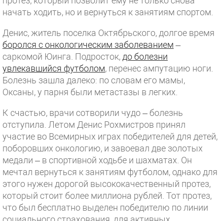
протез, который позволит ему не только снова
начать ходить, но и вернуться к занятиям спортом.
Денис, житель поселка Октябрьского, долгое время
боролся с онкологическим заболеванием
–
саркомой Юинга. Подросток,
до болезни
увлекавшийся футболом
, перенес ампутацию ноги.
Болезнь зашла далеко: по словам его мамы,
Оксаны, у парня были метастазы в легких.
К счастью, врачи сотворили чудо – болезнь
отступила. Летом Денис Рохмистров принял
участие во Всемирных играх победителей для детей,
поборовших онкологию, и завоевал две золотых
медали – в спортивной ходьбе и шахматах. Он
мечтал вернуться к занятиям футболом, однако для
этого нужен дорогой высококачественный протез,
который стоит более миллиона рублей. Тот протез,
что был бесплатно выделен победителю по линии
социального страхования, для активных