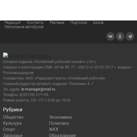
Редакция
Контакты
Реклама
Подписка
Архив
Расписание автобусов
Сетевое издание «Копейский рабочий онлайн» (16+)
Cвид-во о регистрации СМИ: ЭЛ № ФС 77 - 68613 от 03.02.2017 г. выдано
Роскомнадзором
Учредитель: АНО «Редакция газеты «Копейский рабочий»
Главный редактор сетевого издания: Попкович А. Г.
Эл. адрес:
kr-manager@mail.ru
Телефон: 8(35139) 3-71-09
Режим работы: ПН - ПТ с 9:00 до 18:00
Рубрики
Общество
Экономика
Культура
Политика
Спорт
ЖКХ
Здоровье
Образование