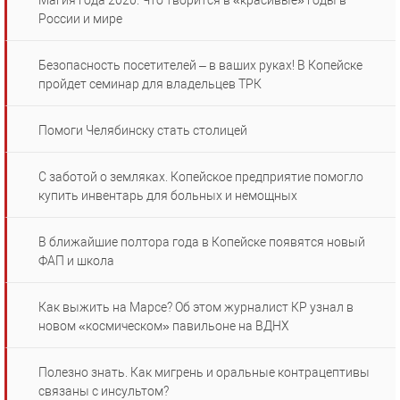
Магия года 2020. Что творится в «красивые» годы в
России и мире
Безопасность посетителей – в ваших руках! В Копейске
пройдет семинар для владельцев ТРК
Помоги Челябинску стать столицей
С заботой о земляках. Копейское предприятие помогло
купить инвентарь для больных и немощных
В ближайшие полтора года в Копейске появятся новый
ФАП и школа
Как выжить на Марсе? Об этом журналист КР узнал в
новом «космическом» павильоне на ВДНХ
Полезно знать. Как мигрень и оральные контрацептивы
связаны с инсультом?